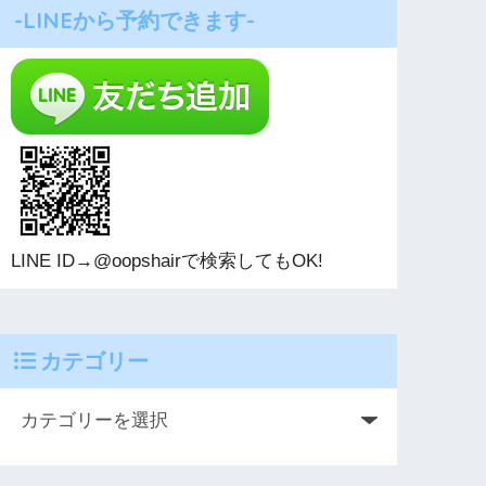
-LINEから予約できます-
LINE ID→@oopshairで検索してもOK!
カテゴリー