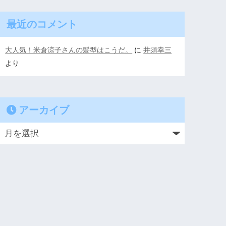
最近のコメント
大人気！米倉涼子さんの髪型はこうだ。
に
井須幸三
より
アーカイブ