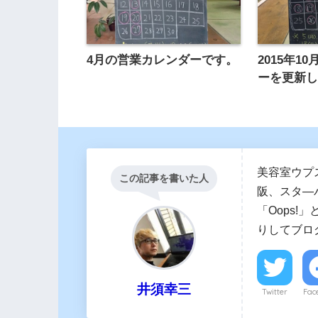
4月の営業カレンダーです。
2015年1
ーを更新
美容室ウプ
この記事を書いた人
阪、スタ―
「Oops!
りしてブロ
井須幸三
Twitter
Fac