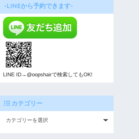
-LINEから予約できます-
LINE ID→@oopshairで検索してもOK!
カテゴリー