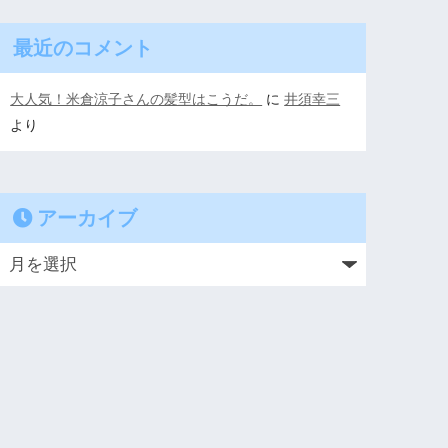
最近のコメント
大人気！米倉涼子さんの髪型はこうだ。
に
井須幸三
より
アーカイブ