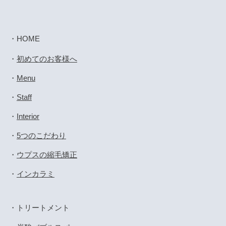
・
HOME
・
初めてのお客様へ
・
Menu
・
Staff
・
Interior
・
5つのこだわり
・
ウプスの縮毛矯正
・
インカラミ
・
トリートメント