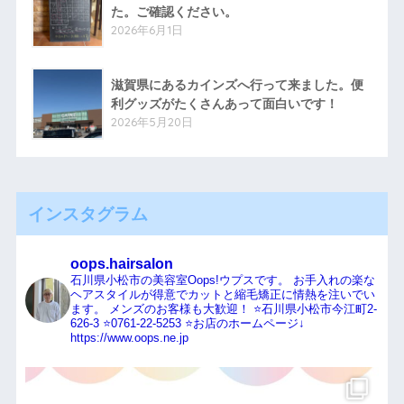
た。ご確認ください。
2026年6月1日
滋賀県にあるカインズへ行って来ました。便
利グッズがたくさんあって面白いです！
2026年5月20日
インスタグラム
oops.hairsalon
石川県小松市の美容室Oops!ウプスです。
お手入れの楽な
ヘアスタイルが得意でカットと縮毛矯正に情熱を注いでい
ます。
メンズのお客様も大歓迎！
⭐️石川県小松市今江町2-
626-3
⭐️0761-22-5253
⭐️お店のホームページ↓
https://www.oops.ne.jp