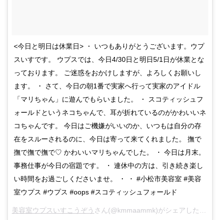
<今日と明日は休業日> ・ いつもありがとうございます。ウプ
スいすです。 ウプスでは、今日4/30日と明日5/1日が休業とな
っております。 ご迷惑をおかけしますが、よろしくお願いし
ます。 ・ さて、今日の朝1番で実家へ行って実家のアイドル
「マリちゃん」に遊んでもらいました。 ・ スコティッシュフ
ォールドというネコちゃんで、耳が折れているのがかわいいネ
コちゃんです。 今日はご機嫌がいいのか、いつもは自分の存
在をスルーされるのに、今日は寄って来てくれました。 撫で
撫で撫で撫で♡ かわいいマリちゃんでした。 ・ 今日は月末。
事務仕事が今日の宿題です。 ・ 連休中の方は、引き続き楽し
い時間をお過ごしくださいませ。 ・ ・ #小松市美容室 #美容
室ウプス #ウプス #oops #スコティッシュフォールド
美容室ウプスいすこうぞう
さん(@kmmaammk)がシェアした投稿 –