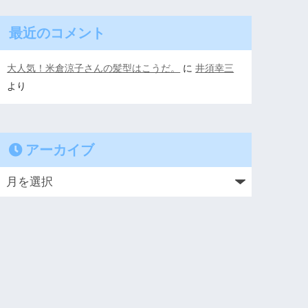
最近のコメント
大人気！米倉涼子さんの髪型はこうだ。
に
井須幸三
より
アーカイブ