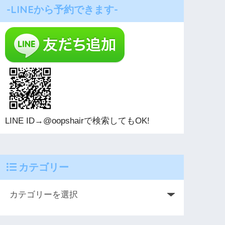
-LINEから予約できます-
LINE ID→@oopshairで検索してもOK!
カテゴリー