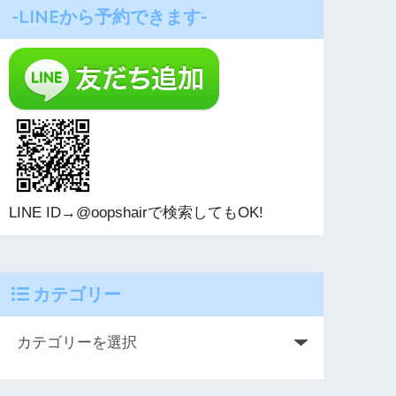
-LINEから予約できます-
LINE ID→@oopshairで検索してもOK!
カテゴリー