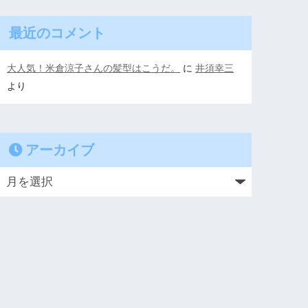
最近のコメント
大人気！米倉涼子さんの髪型はこうだ。
に
井須幸三
より
アーカイブ