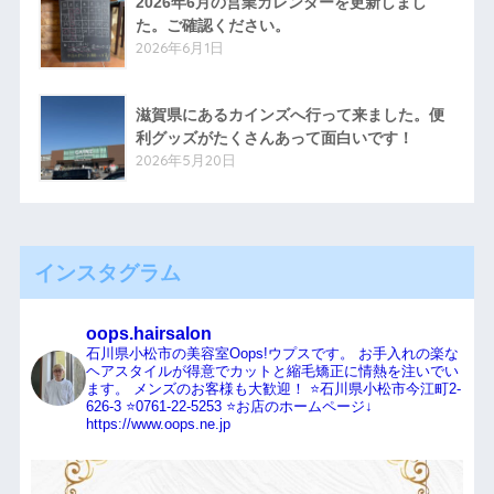
2026年6月の営業カレンダーを更新しまし
た。ご確認ください。
2026年6月1日
滋賀県にあるカインズへ行って来ました。便
利グッズがたくさんあって面白いです！
2026年5月20日
インスタグラム
oops.hairsalon
石川県小松市の美容室Oops!ウプスです。
お手入れの楽な
ヘアスタイルが得意でカットと縮毛矯正に情熱を注いでい
ます。
メンズのお客様も大歓迎！
⭐️石川県小松市今江町2-
626-3
⭐️0761-22-5253
⭐️お店のホームページ↓
https://www.oops.ne.jp