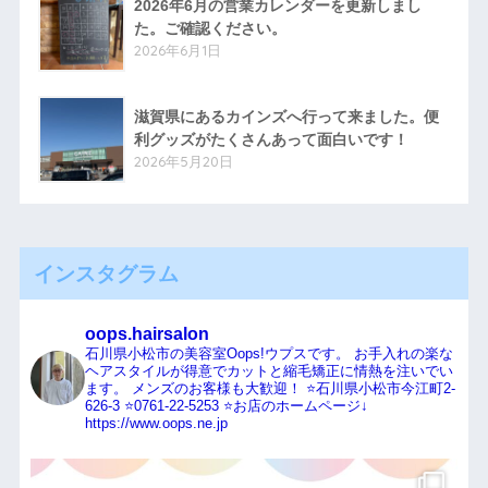
2026年6月の営業カレンダーを更新しまし
た。ご確認ください。
2026年6月1日
滋賀県にあるカインズへ行って来ました。便
利グッズがたくさんあって面白いです！
2026年5月20日
インスタグラム
oops.hairsalon
石川県小松市の美容室Oops!ウプスです。
お手入れの楽な
ヘアスタイルが得意でカットと縮毛矯正に情熱を注いでい
ます。
メンズのお客様も大歓迎！
⭐️石川県小松市今江町2-
626-3
⭐️0761-22-5253
⭐️お店のホームページ↓
https://www.oops.ne.jp