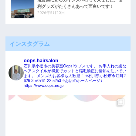
滋賀県にあるカインズへ行って来ました。便
利グッズがたくさんあって面白いです！
2026年5月20日
インスタグラム
oops.hairsalon
石川県小松市の美容室Oops!ウプスです。
お手入れの楽な
ヘアスタイルが得意でカットと縮毛矯正に情熱を注いでい
ます。
メンズのお客様も大歓迎！
⭐️石川県小松市今江町2-
626-3
⭐️0761-22-5253
⭐️お店のホームページ↓
https://www.oops.ne.jp