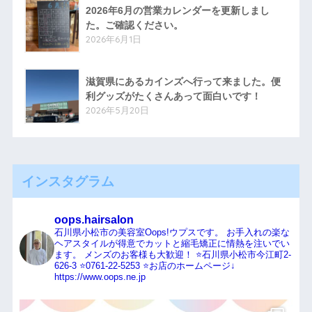
2026年6月の営業カレンダーを更新しまし
た。ご確認ください。
2026年6月1日
滋賀県にあるカインズへ行って来ました。便
利グッズがたくさんあって面白いです！
2026年5月20日
インスタグラム
oops.hairsalon
石川県小松市の美容室Oops!ウプスです。
お手入れの楽な
ヘアスタイルが得意でカットと縮毛矯正に情熱を注いでい
ます。
メンズのお客様も大歓迎！
⭐️石川県小松市今江町2-
626-3
⭐️0761-22-5253
⭐️お店のホームページ↓
https://www.oops.ne.jp