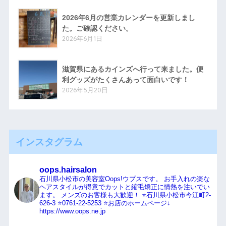
2026年6月の営業カレンダーを更新しまし
た。ご確認ください。
2026年6月1日
滋賀県にあるカインズへ行って来ました。便
利グッズがたくさんあって面白いです！
2026年5月20日
インスタグラム
oops.hairsalon
石川県小松市の美容室Oops!ウプスです。
お手入れの楽な
ヘアスタイルが得意でカットと縮毛矯正に情熱を注いでい
ます。
メンズのお客様も大歓迎！
⭐️石川県小松市今江町2-
626-3
⭐️0761-22-5253
⭐️お店のホームページ↓
https://www.oops.ne.jp