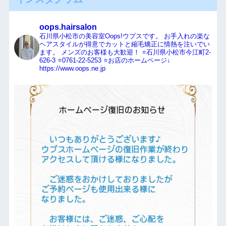
oops.hairsalon
石川県小松市の美容室Oops!ウプスです。
お手入れの楽な
ヘアスタイルが得意でカットと縮毛矯正に情熱を注いでい
ます。
メンズのお客様も大歓迎！
⭐️石川県小松市今江町2-
626-3
⭐️0761-22-5253
⭐️お店のホームページ↓
https://www.oops.ne.jp