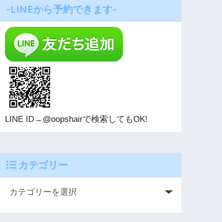
-LINEから予約できます-
LINE ID→@oopshairで検索してもOK!
カテゴリー