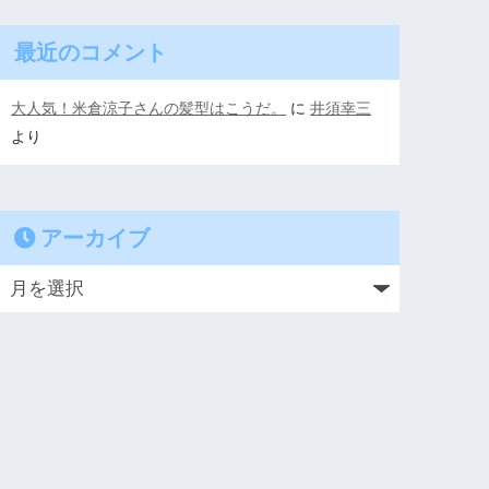
最近のコメント
大人気！米倉涼子さんの髪型はこうだ。
に
井須幸三
より
アーカイブ