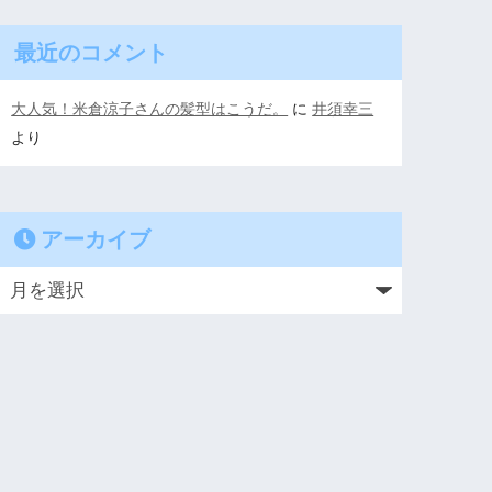
最近のコメント
大人気！米倉涼子さんの髪型はこうだ。
に
井須幸三
より
アーカイブ