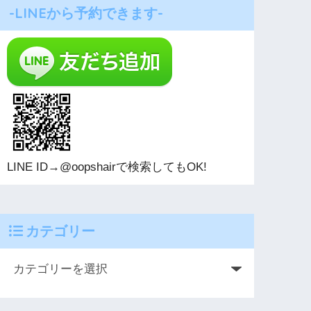
-LINEから予約できます-
LINE ID→@oopshairで検索してもOK!
カテゴリー