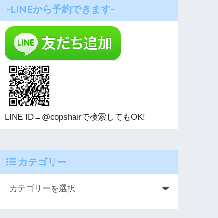
-LINEから予約できます-
LINE ID→@oopshairで検索してもOK!
カテゴリー