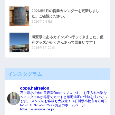
2026年6月の営業カレンダーを更新しまし
た。ご確認ください。
2026年6月1日
滋賀県にあるカインズへ行って来ました。便
利グッズがたくさんあって面白いです！
2026年5月20日
インスタグラム
oops.hairsalon
石川県小松市の美容室Oops!ウプスです。
お手入れの楽な
ヘアスタイルが得意でカットと縮毛矯正に情熱を注いでい
ます。
メンズのお客様も大歓迎！
⭐️石川県小松市今江町2-
626-3
⭐️0761-22-5253
⭐️お店のホームページ↓
https://www.oops.ne.jp