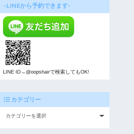
-LINEから予約できます-
LINE ID→@oopshairで検索してもOK!
カテゴリー