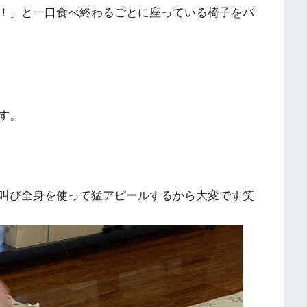
！」と一口食べ終わるごとに座っている椅子をバ
す。
叫び全身を使って猛アピールするから大変です笑