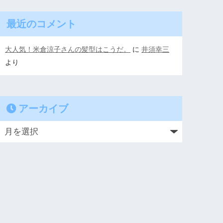
最近のコメント
大人気！米倉涼子さんの髪型はこうだ。
に
井須幸三
より
アーカイブ