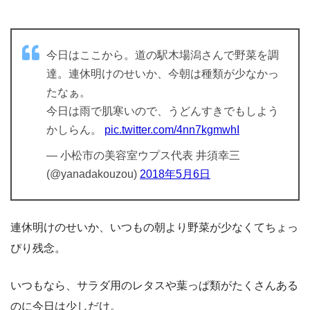
今日はここから。道の駅木場潟さんで野菜を調
達。連休明けのせいか、今朝は種類が少なかっ
たなぁ。
今日は雨で肌寒いので、うどんすきでもしよう
かしらん。
pic.twitter.com/4nn7kgmwhI
— 小松市の美容室ウプス代表 井須幸三
(@yanadakouzou)
2018年5月6日
連休明けのせいか、いつもの朝より野菜が少なくてちょっ
ぴり残念。
いつもなら、サラダ用のレタスや葉っぱ類がたくさんある
のに今日は少しだけ。