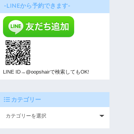
-LINEから予約できます-
LINE ID→@oopshairで検索してもOK!
カテゴリー