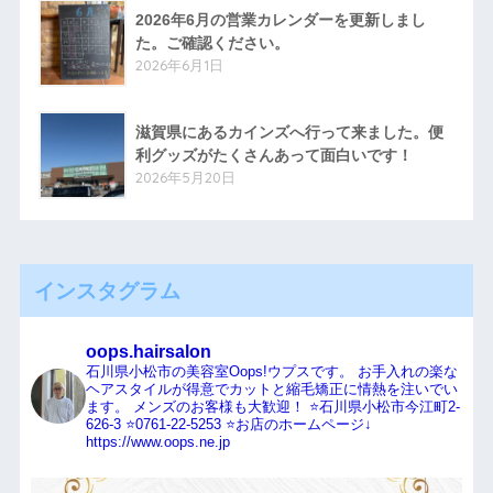
2026年6月の営業カレンダーを更新しまし
た。ご確認ください。
2026年6月1日
滋賀県にあるカインズへ行って来ました。便
利グッズがたくさんあって面白いです！
2026年5月20日
インスタグラム
oops.hairsalon
石川県小松市の美容室Oops!ウプスです。
お手入れの楽な
ヘアスタイルが得意でカットと縮毛矯正に情熱を注いでい
ます。
メンズのお客様も大歓迎！
⭐️石川県小松市今江町2-
626-3
⭐️0761-22-5253
⭐️お店のホームページ↓
https://www.oops.ne.jp