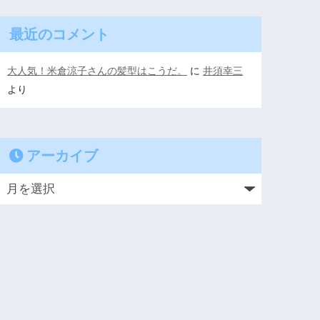
最近のコメント
大人気！米倉涼子さんの髪型はこうだ。
に
井須幸三
より
アーカイブ