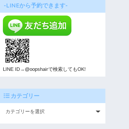
-LINEから予約できます-
LINE ID→@oopshairで検索してもOK!
カテゴリー