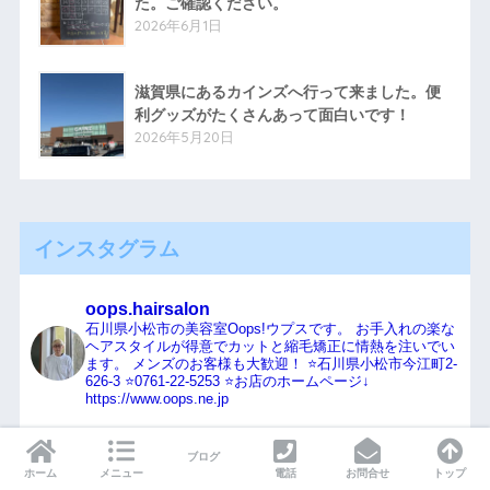
た。ご確認ください。
2026年6月1日
滋賀県にあるカインズへ行って来ました。便
利グッズがたくさんあって面白いです！
2026年5月20日
インスタグラム
oops.hairsalon
石川県小松市の美容室Oops!ウプスです。
お手入れの楽な
ヘアスタイルが得意でカットと縮毛矯正に情熱を注いでい
ます。
メンズのお客様も大歓迎！
⭐️石川県小松市今江町2-
626-3
⭐️0761-22-5253
⭐️お店のホームページ↓
https://www.oops.ne.jp
ブログ
ホーム
メニュー
電話
お問合せ
トップ