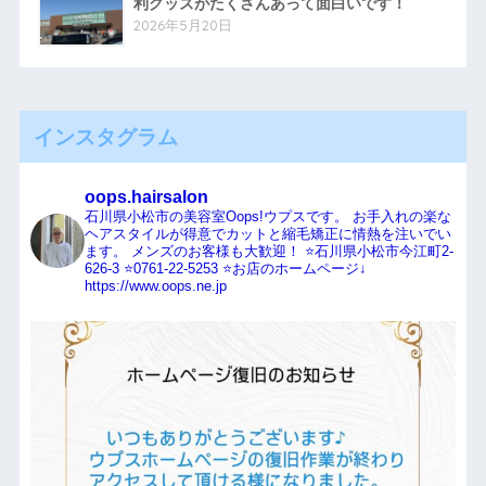
利グッズがたくさんあって面白いです！
2026年5月20日
インスタグラム
oops.hairsalon
石川県小松市の美容室Oops!ウプスです。
お手入れの楽な
ヘアスタイルが得意でカットと縮毛矯正に情熱を注いでい
ます。
メンズのお客様も大歓迎！
⭐️石川県小松市今江町2-
626-3
⭐️0761-22-5253
⭐️お店のホームページ↓
https://www.oops.ne.jp