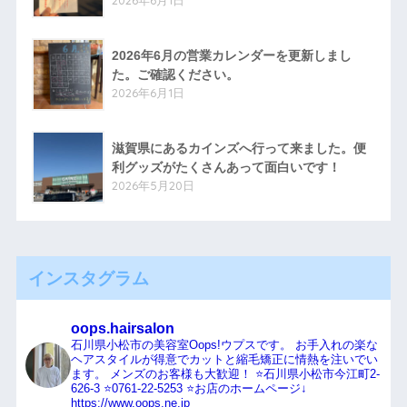
2026年6月1日
2026年6月の営業カレンダーを更新しまし
た。ご確認ください。
2026年6月1日
滋賀県にあるカインズへ行って来ました。便
利グッズがたくさんあって面白いです！
2026年5月20日
インスタグラム
oops.hairsalon
石川県小松市の美容室Oops!ウプスです。
お手入れの楽な
ヘアスタイルが得意でカットと縮毛矯正に情熱を注いでい
ます。
メンズのお客様も大歓迎！
⭐️石川県小松市今江町2-
626-3
⭐️0761-22-5253
⭐️お店のホームページ↓
https://www.oops.ne.jp