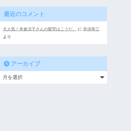
最近のコメント
大人気！米倉涼子さんの髪型はこうだ。
に
井須幸三
より
アーカイブ