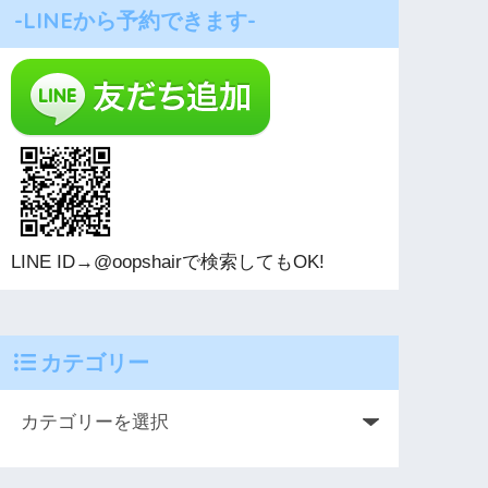
-LINEから予約できます-
LINE ID→@oopshairで検索してもOK!
カテゴリー