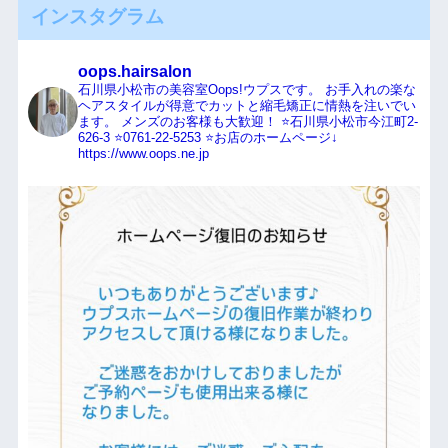
インスタグラム
oops.hairsalon
石川県小松市の美容室Oops!ウプスです。
お手入れの楽な
ヘアスタイルが得意でカットと縮毛矯正に情熱を注いでい
ます。
メンズのお客様も大歓迎！
⭐️石川県小松市今江町2-
626-3
⭐️0761-22-5253
⭐️お店のホームページ↓
https://www.oops.ne.jp