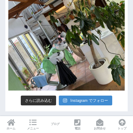
さらに読み込む
Instagram でフォロー
ブログ
-LINEから予約できます-
ホーム
メニュー
電話
お問合せ
トップ