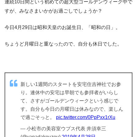
連続10日間という初めての超大型ゴールデンウィーク中で
すが、みなさまいかがお過ごしでしょうか？
今日4月29日は昭和天皇のお誕生日、「昭和の日」。
ちょうど月曜日と重なったので、自分も休日でした。
新しい1週間のスタートを安宅住吉神社でお参
り。連休中の安宅は早朝でも参拝者がいらし
て、さすがゴールデンウィークという感じで
す。自分も今日の月曜日は休みなので、楽しん
で過ごそっと。
pic.twitter.com/0PpPxx1rXu
— 小松市の美容室ウプス代表 井須幸三
(@yanadakouzou)
2019年4月28日