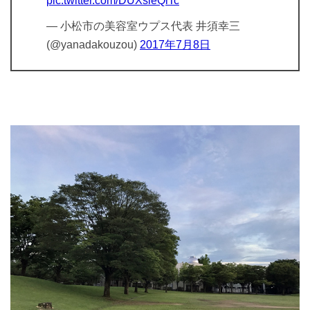
pic.twitter.com/DUXsieQlTc
— 小松市の美容室ウプス代表 井須幸三
(@yanadakouzou)
2017年7月8日