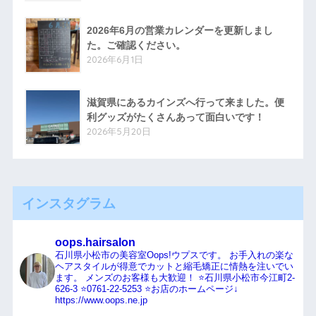
2026年6月の営業カレンダーを更新しまし
た。ご確認ください。
2026年6月1日
滋賀県にあるカインズへ行って来ました。便
利グッズがたくさんあって面白いです！
2026年5月20日
インスタグラム
oops.hairsalon
石川県小松市の美容室Oops!ウプスです。
お手入れの楽な
ヘアスタイルが得意でカットと縮毛矯正に情熱を注いでい
ます。
メンズのお客様も大歓迎！
⭐️石川県小松市今江町2-
626-3
⭐️0761-22-5253
⭐️お店のホームページ↓
https://www.oops.ne.jp