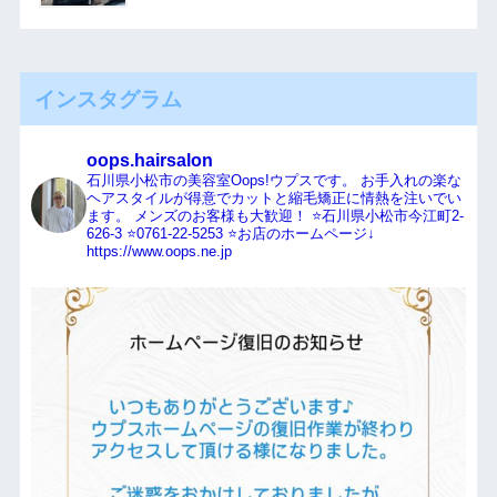
インスタグラム
oops.hairsalon
石川県小松市の美容室Oops!ウプスです。
お手入れの楽な
ヘアスタイルが得意でカットと縮毛矯正に情熱を注いでい
ます。
メンズのお客様も大歓迎！
⭐️石川県小松市今江町2-
626-3
⭐️0761-22-5253
⭐️お店のホームページ↓
https://www.oops.ne.jp