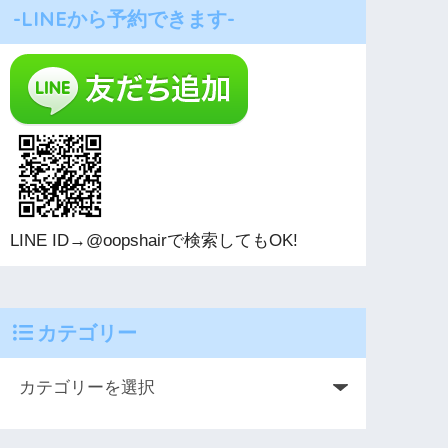
-LINEから予約できます-
LINE ID→@oopshairで検索してもOK!
カテゴリー