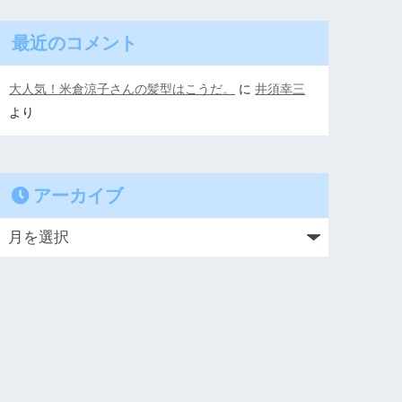
最近のコメント
大人気！米倉涼子さんの髪型はこうだ。
に
井須幸三
より
アーカイブ