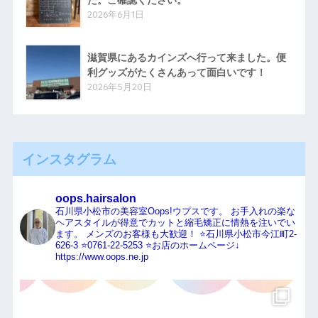
2026年6月1日
滋賀県にあるカインズへ行って来ました。便
利グッズがたくさんあって面白いです！
2026年5月20日
インスタグラム
oops.hairsalon
石川県小松市の美容室Oops!ウプスです。
お手入れの楽な
ヘアスタイルが得意でカットと縮毛矯正に情熱を注いでい
ます。
メンズのお客様も大歓迎！
⭐️石川県小松市今江町2-
626-3
⭐️0761-22-5253
⭐️お店のホームページ↓
https://www.oops.ne.jp