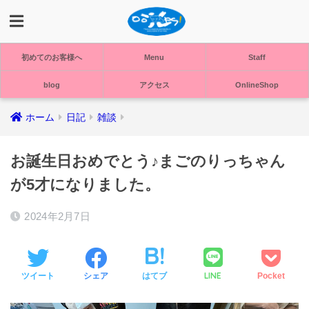
初めてのお客様へ
Menu
Staff
blog
アクセス
OnlineShop
ホーム
日記
雑談
お誕生日おめでとう♪まごのりっちゃん
が5才になりました。
2024年2月7日
LINE
ツイート
シェア
はてブ
Pocket